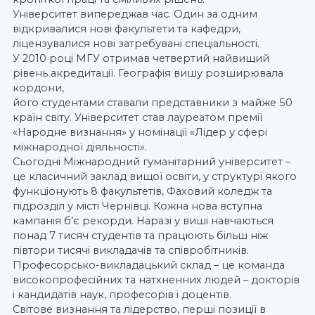
Університет випереджав час. Один за одним
відкривалися нові факультети та кафедри,
ліцензувалися нові затребувані спеціальності.
У 2010 році МГУ отримав четвертий найвищий
рівень акредитації. Географія вишу розширювала
кордони,
його студентами ставали представники з майже 50
країн світу. Університет став лауреатом премії
«Народне визнання» у номінації «Лідер у сфері
міжнародної діяльності».
Сьогодні Міжнародний гуманітарний університет –
це класичний заклад вищої освіти, у структурі якого
функціонують 8 факультетів, Фаховий коледж та
підрозділ у місті Чернівці. Кожна нова вступна
кампанія б’є рекорди. Наразі у виші навчаються
понад 7 тисяч студентів та працюють більш ніж
півтори тисячі викладачів та співробітників.
Професорсько-викладацький склад – це команда
високопрофесійних та натхненних людей – докторів
і кандидатів наук, професорів і доцентів.
Світове визнання та лідерство, перші позиції в