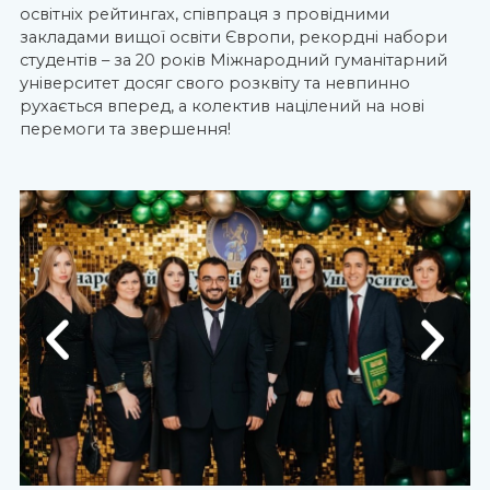
освітніх рейтингах, співпраця з провідними
закладами вищої освіти Європи, рекордні набори
студентів – за 20 років Міжнародний гуманітарний
університет досяг свого розквіту та невпинно
рухається вперед, а колектив націлений на нові
перемоги та звершення!